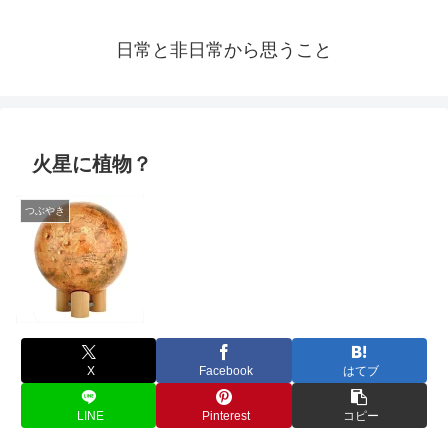
日常と非日常から思うこと
火星に植物？
つぶやき
X
Facebook
はてブ
LINE
Pinterest
コピー